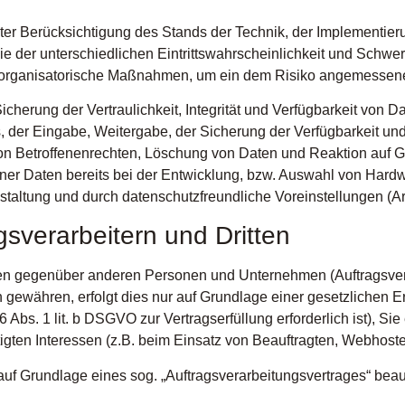
er Berücksichtigung des Stands der Technik, der Implementier
der unterschiedlichen Eintrittswahrscheinlichkeit und Schwere
d organisatorische Maßnahmen, um ein dem Risiko angemessene
erung der Vertraulichkeit, Integrität und Verfügbarkeit von D
fs, der Eingabe, Weitergabe, der Sicherung der Verfügbarkeit u
on Betroffenenrechten, Löschung von Daten und Reaktion auf G
er Daten bereits bei der Entwicklung, bzw. Auswahl von Hardw
taltung und durch datenschutzfreundliche Voreinstellungen (A
sverarbeitern und Dritten
n gegenüber anderen Personen und Unternehmen (Auftragsverarb
en gewähren, erfolgt dies nur auf Grundlage einer gesetzlichen 
6 Abs. 1 lit. b DSGVO zur Vertragserfüllung erforderlich ist), Sie
igten Interessen (z.B. beim Einsatz von Beauftragten, Webhoster
 auf Grundlage eines sog. „Auftragsverarbeitungsvertrages“ beau